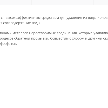
тся высокоэффективным средством для удаления из воды ионов 
ет солесодержание воды.
ионами металлов нерастворимые соединения, которые улавлива
процессе обратной промывки. Совместим с хлором и другими о
 фосфатов.