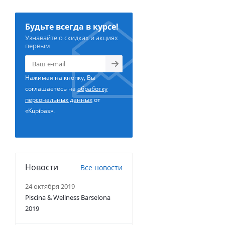
Будьте всегда в курсе!
Узнавайте о скидках и акциях
первым
Нажимая на кнопку, Вы
соглашаетесь на
обработку
персональных данных
от
«Kupibas».
Новости
Все новости
24 октября 2019
Piscina & Wellness Barselona
2019