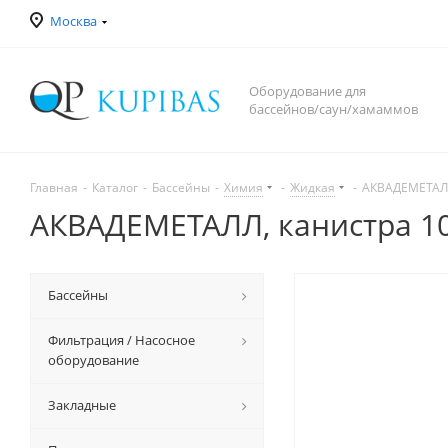
Москва
Оборудование для
бассейнов/саун/хамаммов
Главная
-
Каталог
-
Бассейны
-
Химия
-
Жидкая
-
АКВАДЕМЕТАЛЛ
АКВАДЕМЕТАЛЛ, канистра 10
Бассейны
Фильтрация / Насосное
оборудование
Закладные